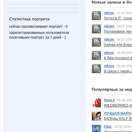
Новые записи в бл
nikom
21.07.202
Хотел в IT - поп
Статистика портрета:
nikom
сейчас просматривают портрет - 0
18.07.202
Полдневное лет
зарегистрированные пользователи
посетившие портрет за 7 дней - 1
nikom
08.07.202
Азбука для Бура
nikom
05.06.202
К Дню русского 
nikom
05.06.202
В связи с пмэф-
Популярные за не
Nata.li
05.08.202
WILDBERRIES Н
ЛУЧШАЯ МАРК
[b]Обувь RALF RI
Olgs
04.08.2026 