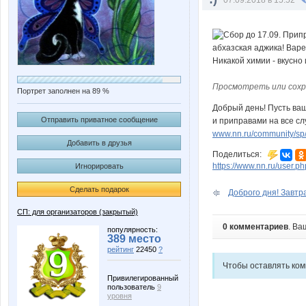
Просмотреть или сохр
Портрет заполнен на 89 %
Добрый день! Пусть ва
Отправить приватное сообщение
и приправами на все сл
www.nn.ru/community/sp/f
Добавить в друзья
Поделиться:
https://www.nn.ru/user
Игнорировать
Сделать подарок
Доброго дня! Завтра
СП: для организаторов (закрытый)
0 комментариев
. Ва
популярность:
389 место
рейтинг
22450
?
Чтобы оставлять ко
Привилегированный
пользователь
9
уровня