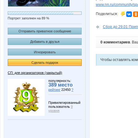
www.nn.ru/community/sp/
Поделиться:
Портрет заполнен на 89 %
Сбор до 29.01 Прип
Отправить приватное сообщение
Добавить в друзья
0 комментариев
. Ва
Игнорировать
Чтобы оставлять ко
Сделать подарок
СП: для организаторов (закрытый)
популярность:
389 место
рейтинг
22450
?
Привилегированный
пользователь
9
уровня