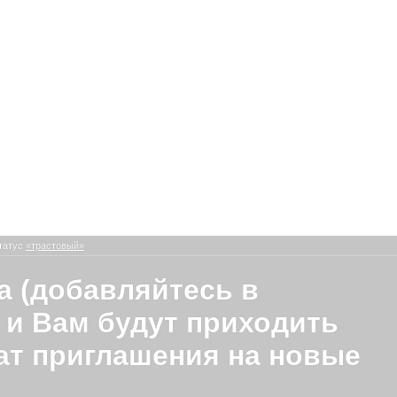
татус
«трастовый»
а (добавляйтесь в
 и Вам будут приходить
ат приглашения на новые
)