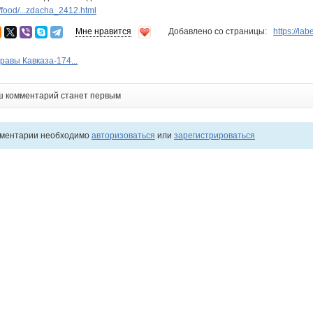
food/...zdacha_2412.html
Мне нравится
Добавлено со страницы:
https://la
равы Кавказа-174...
ш комментарий станет первым
мментарии необходимо
авторизоваться
или
зарегистрироваться