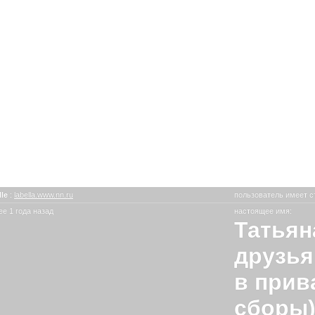
lle
:
labella.www.nn.ru
пользователь имеет с
е 1 года назад
настоящее имя:
Татьян
друзья
в прив
сборы