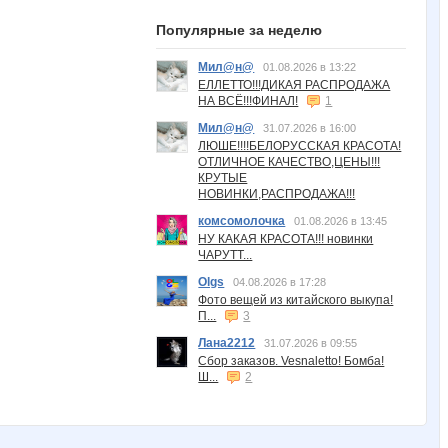
Популярные за неделю
Мил@н@
01.08.2026 в 13:22
ЕЛЛЕТТО!!!ДИКАЯ РАСПРОДАЖА
НА ВСЁ!!!ФИНАЛ!
1
Мил@н@
31.07.2026 в 16:00
ЛЮШЕ!!!!БЕЛОРУССКАЯ КРАСОТА!
ОТЛИЧНОЕ КАЧЕСТВО,ЦЕНЫ!!!
КРУТЫЕ
НОВИНКИ,РАСПРОДАЖА!!!
комсомолочка
01.08.2026 в 13:45
НУ КАКАЯ КРАСОТА!!! новинки
ЧАРУТТ...
Olgs
04.08.2026 в 17:28
Фото вещей из китайского выкупа!
П...
3
Лана2212
31.07.2026 в 09:55
Сбор заказов. Vesnaletto! Бомба!
Ш...
2