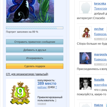
lorocnka
Трехгор
добрый д
интересует.Спасиб
ovchur
Портрет заполнен на 89 %
Кавказа
коммент
Отправить приватное сообщение
Сбора больше не бу
Добавить в друзья
margosh
Игнорировать
Кавказа
коммент
Сделать подарок
Присоединяюсь к воп
СП: для организаторов (закрытый)
Natallik
популярность:
389 место
мануфак
рейтинг
22450
?
что с ра
пожалуйста, какую-
Привилегированный
пользователь
9
уровня
Ниёле