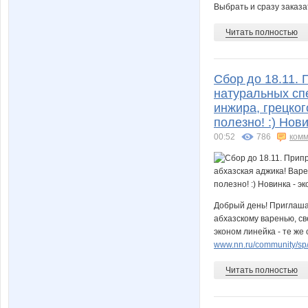
Выбрать и сразу заказа
Читать полностью
Сбор до 18.11.
натуральных сп
инжира, грецког
полезно! :) Нови
00:52
786
комм
Добрый день! Приглаша
абхазскому варенью, св
эконом линейка - те же 
www.nn.ru/community/sp/f
Читать полностью