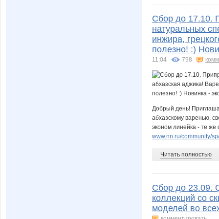
Сбор до 17.10.
натуральных сп
инжира, грецког
полезно! :) Нови
11:04
798
комм
Добрый день! Приглаша
абхазскому варенью, св
эконом линейка - те же 
www.nn.ru/community/sp/f
Читать полностью
Сбор до 23.09. 
коллекций со с
моделей во всех
комментировать