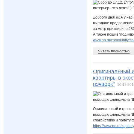
Доброго дня! ￼ А у на
выгодное предложение в
за метр при ширине 280
А также пошив "под клю
www.nn.ru/community/sp/
Читать полностью
Оригинальный и
квартиры в эко
пэчворк"
10.12.201
Оригинальный и красив
помощью хлопкольна "Ше
спокойствию и полёту 
https://www.nn.ru/~gall