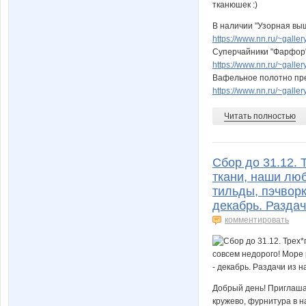
В наличии "Узорная вы
https://www.nn.ru/~gal
Суперчайники "Фарфор
https://www.nn.ru/~gal
Вафельное полотно пр
https://www.nn.ru/~gall
Читать полностью
Сбор до 31.12. 
ткани, наши лю
тильды, пэчворка
декабрь. Раздач
комментировать
Добрый день! Приглашае
кружево, фурнитура в н