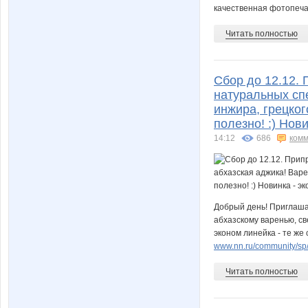
качественная фотопечат
Читать полностью
Сбор до 12.12.
натуральных сп
инжира, грецког
полезно! :) Нови
14:12
686
комм
Добрый день! Приглаша
абхазскому варенью, св
эконом линейка - те же 
www.nn.ru/community/sp/f
Читать полностью